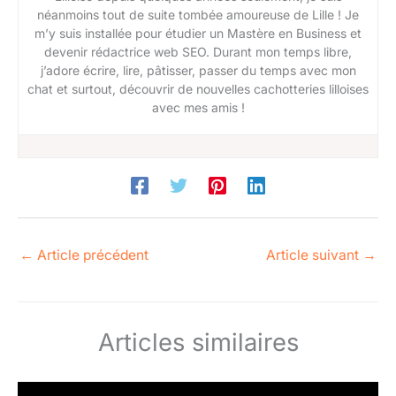
néanmoins tout de suite tombée amoureuse de Lille ! Je
m’y suis installée pour étudier un Mastère en Business et
devenir rédactrice web SEO. Durant mon temps libre,
j’adore écrire, lire, pâtisser, passer du temps avec mon
chat et surtout, découvrir de nouvelles cachotteries lilloises
avec mes amis !
←
Article précédent
Article suivant
→
Articles similaires