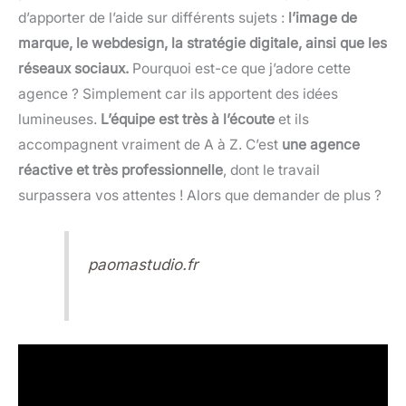
d’apporter de l’aide sur différents sujets :
l’image de
marque, le webdesign, la stratégie digitale, ainsi que les
réseaux sociaux.
Pourquoi est-ce que j’adore cette
agence ? Simplement car ils apportent des idées
lumineuses.
L’équipe est très à l’écoute
et ils
accompagnent vraiment de A à Z. C’est
une agence
réactive et très professionnelle
, dont le travail
surpassera vos attentes ! Alors que demander de plus ?
paomastudio.fr