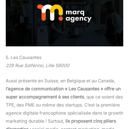
5. Les Causantes
229 Rue Solférino, Lille 59000
Aussi présente en Suisse, en Belgique et au Canada,
l’agence de communication « Les Causantes » offre un
super accompagnement à ses clients
, que ce soient des
TPE, des PME ou même des startups. C’est la première
agence digitale francophone spécialisée dans le growth
marketing durable ! Surtout,
ils proposent cinq piliers