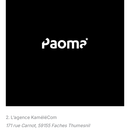
2. L’agence KaméléCom
171 rue Carnot, 59155 Faches Thumesnil