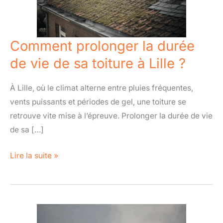
de
vie
de
Comment prolonger la durée
sa
de vie de sa toiture à Lille ?
toiture
à
À Lille, où le climat alterne entre pluies fréquentes,
Lille
vents puissants et périodes de gel, une toiture se
?
retrouve vite mise à l’épreuve. Prolonger la durée de vie
de sa […]
Lire la suite »
Voyager