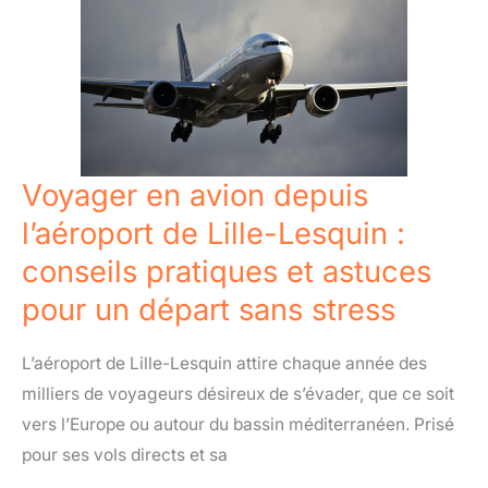
en
avion
depuis
l’aéroport
de
Lille-
Lesquin
Voyager en avion depuis
:
l’aéroport de Lille-Lesquin :
conseils
conseils pratiques et astuces
pratiques
pour un départ sans stress
et
astuces
L’aéroport de Lille-Lesquin attire chaque année des
pour
milliers de voyageurs désireux de s’évader, que ce soit
un
vers l’Europe ou autour du bassin méditerranéen. Prisé
départ
pour ses vols directs et sa
sans