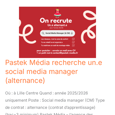
Pastek
Média
recherche
un.e
social
media
manager
(alternance)
Pastek Média recherche un.e
social media manager
(alternance)
Où : à Lille Centre Quand : année 2025/2026
uniquement Poste : Social media manager (CM) Type
de contrat : alternance (contrat d’apprentissage)
(bac+3 minimum) Pastek Média – l’agence des