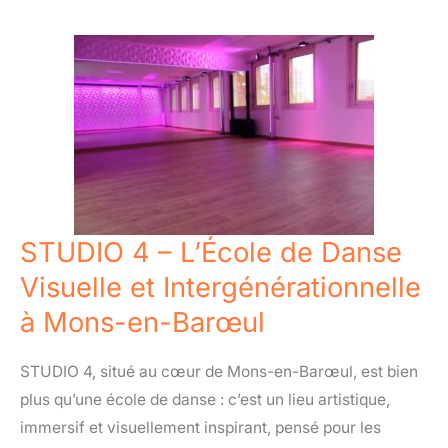
STUDIO
4
–
L’École
de
Danse
Visuelle
et
STUDIO 4 – L’École de Danse
Intergénérationnelle
Visuelle et Intergénérationnelle
à
à Mons-en-Barœul
Mons-
en-
STUDIO 4, situé au cœur de Mons-en-Barœul, est bien
Barœul
plus qu’une école de danse : c’est un lieu artistique,
immersif et visuellement inspirant, pensé pour les