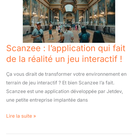
l’application
qui
fait
de
la
réalité
Scanzee : l’application qui fait
un
de la réalité un jeu interactif !
jeu
interactif
Ça vous dirait de transformer votre environnement en
!
terrain de jeu interactif ? Et bien Scanzee l’a fait.
Scanzee est une application développée par Jetdev,
une petite entreprise implantée dans
Lire la suite »