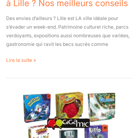
à Lille ? Nos meilleurs conseils
conseils
Des envies d’ailleurs ? Lille est LA ville idéale pour
s’évader un week-end. Patrimoine culturel riche, parcs
verdoyants, expositions aussi nombreuses que variées,
gastronomie qui ravit les becs sucrés comme
Lire la suite »
La
Grande
Braderie
Gigamic
:
l’événement