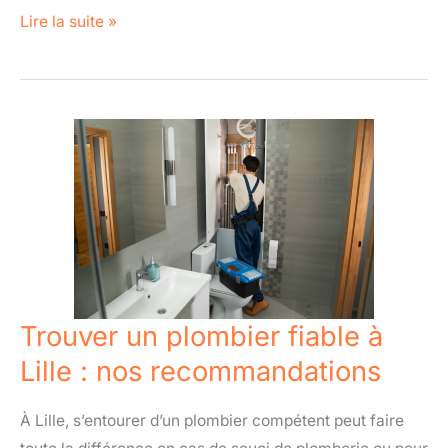
stress
Lire la suite »
Trouver
un
plombier
fiable
à
Lille
:
nos
Trouver un plombier fiable à
recommandations
Lille : nos recommandations
À Lille, s’entourer d’un plombier compétent peut faire