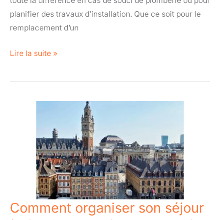
toute la différence en cas de souci de plomberie ou pour
planifier des travaux d’installation. Que ce soit pour le
remplacement d’un
Lire la suite »
Comment
organiser
son
séjour
à
Lille
?
Nos
Comment organiser son séjour
meilleurs