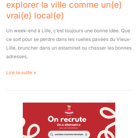
explorer la ville comme un(e)
explorer
vrai(e) local(e)
la
ville
Un week-end à Lille, c’est toujours une bonne idée. Que
comme
ce soit pour se perdre dans les ruelles pavées du Vieux-
un(e)
Lille, bruncher dans un estaminet ou chasser les bonnes
vrai(e)
adresses,
local(e)
Lire la suite »
On
recrute
notre
futur.e