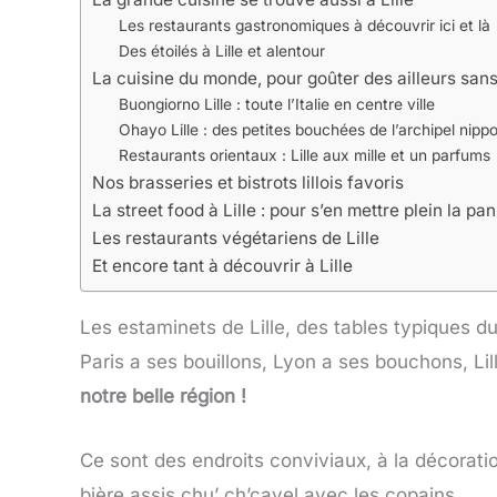
Les restaurants gastronomiques à découvrir ici et là
Des étoilés à Lille et alentour
La cuisine du monde, pour goûter des ailleurs sans q
Buongiorno Lille : toute l’Italie en centre ville
Ohayo Lille : des petites bouchées de l’archipel nipp
Restaurants orientaux : Lille aux mille et un parfums
Nos brasseries et bistrots lillois favoris
La street food à Lille : pour s’en mettre plein la pan
Les restaurants végétariens de Lille
Et encore tant à découvrir à Lille
Les estaminets de Lille, des tables typiques d
Paris a ses bouillons, Lyon a ses bouchons, Li
notre belle région !
Ce sont des endroits conviviaux, à la décoratio
bière assis chu’ ch’cayel avec les copains.