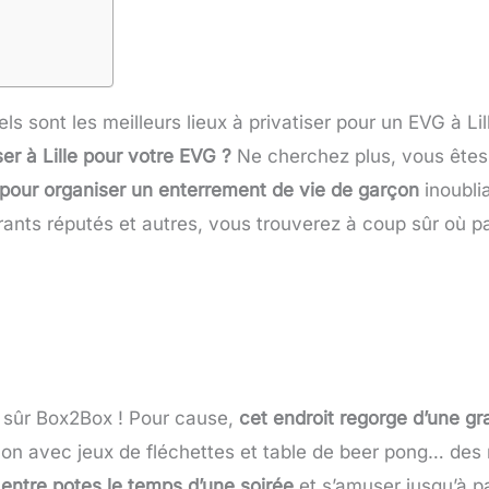
ls sont les meilleurs lieux à privatiser pour un EVG à Lil
ser à Lille pour votre EVG ?
Ne cherchez plus, vous êtes a
r pour organiser un enterrement de vie de garçon
inoublia
rants réputés et autres, vous trouverez à coup sûr où 
n sûr Box2Box ! Pour cause,
cet endroit regorge d’une gra
alon avec jeux de fléchettes et table de beer pong… des me
r entre potes le temps d’une soirée
et s’amuser jusqu’à p