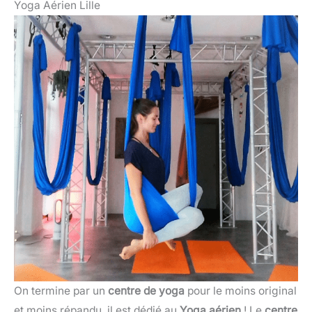
Yoga Aérien Lille
On termine par un
centre de yoga
pour le moins original
et moins répandu, il est dédié au
Yoga aérien
! Le
centre