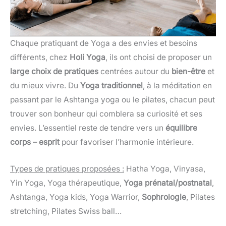
Chaque pratiquant de Yoga a des envies et besoins
différents, chez
Holi Yoga
, ils ont choisi de proposer un
large choix
de pratiques
centrées autour du
bien-être
et
du mieux vivre. Du
Yoga traditionnel
, à la méditation en
passant par le Ashtanga yoga ou le pilates, chacun peut
trouver son bonheur qui comblera sa curiosité et ses
envies. L’essentiel reste de tendre vers un
équilibre
corps – esprit
pour favoriser l’harmonie intérieure.
Types de pratiques proposées :
Hatha Yoga, Vinyasa,
Yin Yoga, Yoga thérapeutique,
Yoga prénatal/postnatal
,
Ashtanga, Yoga kids, Yoga Warrior,
Sophrologie
, Pilates
stretching, Pilates Swiss ball…