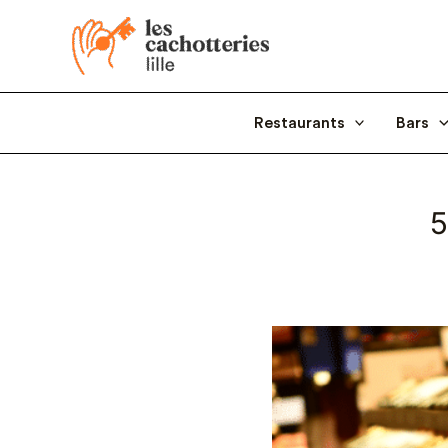
Aller
au
contenu
Restaurants
Bars
5