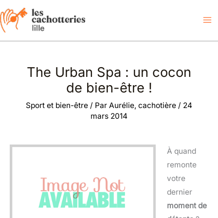
Aller
au
contenu
The Urban Spa : un cocon
de bien-être !
Sport et bien-être
/ Par
Aurélie, cachotière
/
24
mars 2014
À quand
remonte
votre
dernier
moment de