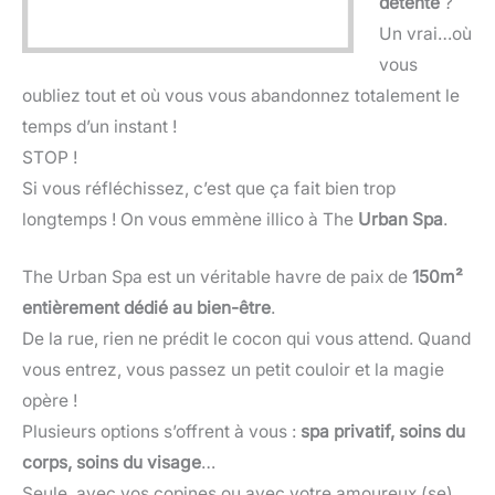
détente
?
Un vrai…où
vous
oubliez tout et où vous vous abandonnez totalement le
temps d’un instant !
STOP !
Si vous réfléchissez, c’est que ça fait bien trop
longtemps ! On vous emmène illico à The
Urban Spa
.
The Urban Spa est un véritable havre de paix de
150m²
entièrement dédié au bien-être
.
De la rue, rien ne prédit le cocon qui vous attend. Quand
vous entrez, vous passez un petit couloir et la magie
opère !
Plusieurs options s’offrent à vous :
spa privatif, soins du
corps, soins du visage
…
Seule, avec vos copines ou avec votre amoureux (se),