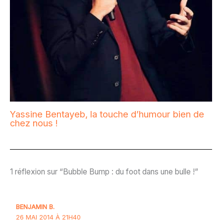
Yassine Bentayeb, la touche d’humour bien de
chez nous !
1 réflexion sur “Bubble Bump : du foot dans une bulle !”
BENJAMIN B.
26 MAI 2014 À 21H40