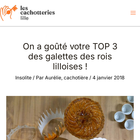
Aller
au
contenu
On a goûté votre TOP 3
des galettes des rois
lilloises !
Insolite
/ Par
Aurélie, cachotière
/
4 janvier 2018