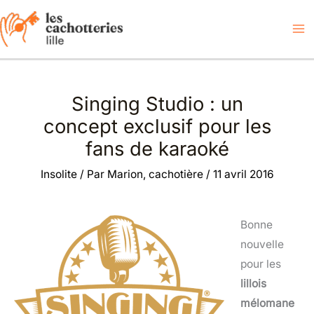
Aller
Commentaires
Commentaires
au
plus
plus
contenu
récents
récents
Singing Studio : un
concept exclusif pour les
fans de karaoké
Insolite
/ Par
Marion, cachotière
/
11 avril 2016
Bonne
nouvelle
pour les
lillois
mélomane