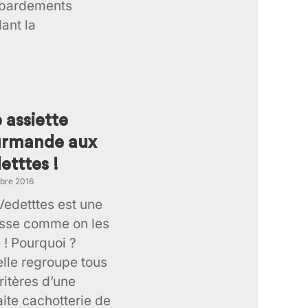
bardements
ant la
 assiette
rmande aux
etttes !
bre 2016
Vedetttes est une
sse comme on les
 ! Pourquoi ?
elle regroupe tous
ritères d’une
aite cachotterie de