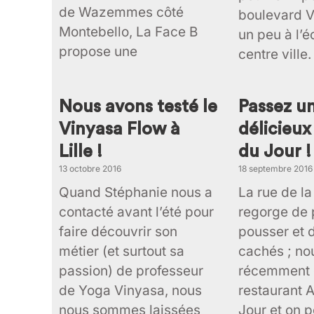
de Wazemmes côté
boulevard V
Montebello, La Face B
un peu à l’é
propose une
centre ville.
Nous avons testé le
Passez 
Vinyasa Flow à
délicieu
Lille !
du Jour !
13 octobre 2016
18 septembre 2016
Quand Stéphanie nous a
La rue de la
contacté avant l’été pour
regorge de 
faire découvrir son
pousser et d
métier (et surtout sa
cachés ; n
passion) de professeur
récemment 
de Yoga Vinyasa, nous
restaurant 
nous sommes laissées
Jour et on 