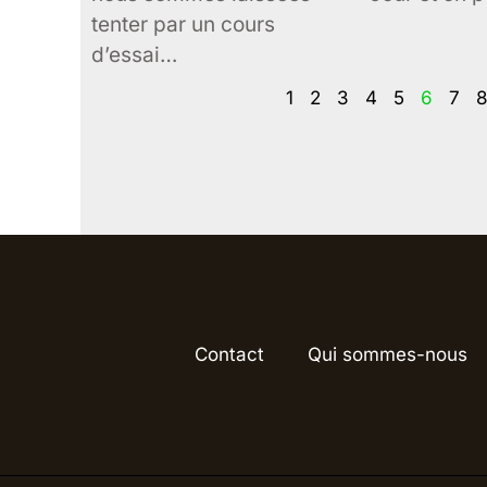
tenter par un cours
d’essai…
1
2
3
4
5
6
7
Contact
Qui sommes-nous