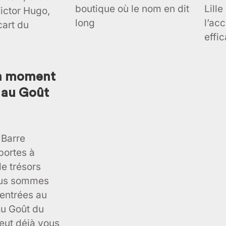
boutique où le nom en dit
Lille
ictor Hugo,
long
l’acc
cart du
effi
un moment
x au Goût
 Barre
portes à
e trésors
ous sommes
entrées au
Au Goût du
peut déjà vous