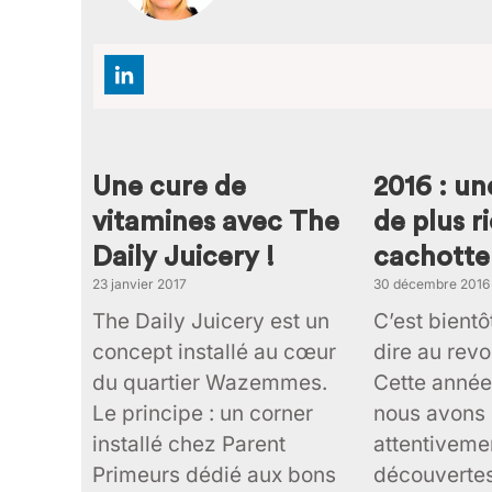
Page
Page
Page
Page
Page
Page
Pag
P
Une cure de
2016 : u
vitamines avec The
de plus r
Daily Juicery !
cachotter
23 janvier 2017
30 décembre 2016
The Daily Juicery est un
C’est bientô
concept installé au cœur
dire au rev
du quartier Wazemmes.
Cette année
Le principe : un corner
nous avons 
installé chez Parent
attentiveme
Primeurs dédié aux bons
découvertes