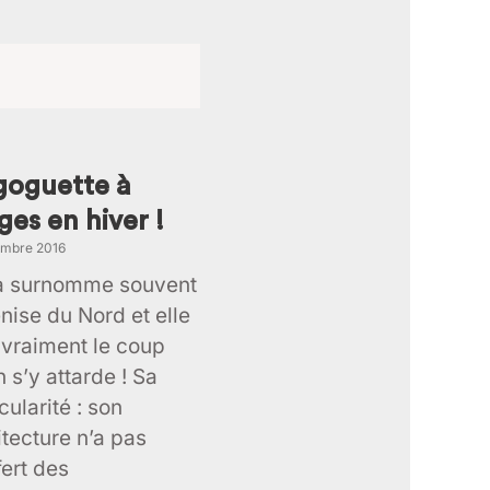
age
goguette à
ges en hiver !
embre 2016
a surnomme souvent
enise du Nord et elle
 vraiment le coup
 s’y attarde ! Sa
cularité : son
itecture n’a pas
fert des