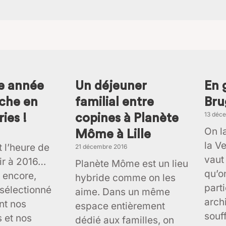
e
age
Page
Page
Page
Page
Page
Page
Page
Page
Page
Page
Page
Page
Page
P
ne année
Un déjeuner
En 
iche en
familial entre
Bru
13 déc
ies !
copines à Planète
On l
Môme à Lille
la V
t l’heure de
21 décembre 2016
vaut
oir à 2016…
Planète Môme est un lieu
qu’on
 encore,
hybride comme on les
parti
sélectionné
aime. Dans un même
arch
nt nos
espace entièrement
souf
 et nos
dédié aux familles, on