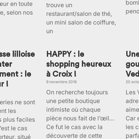
bom
ur en toute
trouve un
pend
e, selon nos
restaurant/salon de thé,
un mini salon de coiffure,
un
se lilloise
HAPPY : le
Une
nter
shopping heureux
gou
ment : le
à Croix !
Ved
9 novembre 2016
20 octo
r !
On recherche toujours
Les 
une petite boutique
adre
eries ne sont
intimiste où chaque
aime
nt les
pièce nous fait de l’œil…
Car 
 plus faciles
Ce fut le cas avec la
les c
’est le cas
découverte de cette
parf
rteur, situé