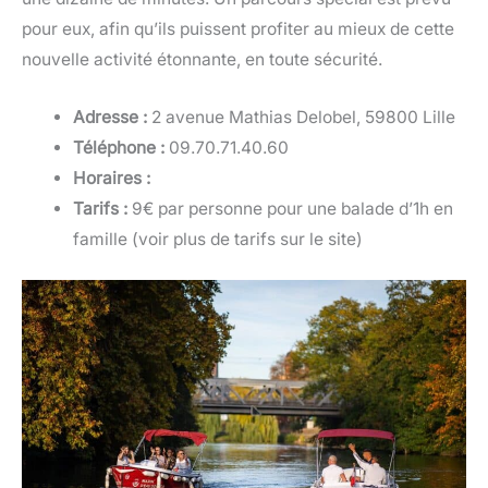
pour eux, afin qu’ils puissent profiter au mieux de cette
nouvelle activité étonnante, en toute sécurité.
Adresse :
2 avenue Mathias Delobel, 59800 Lille
Téléphone :
09.70.71.40.60
Horaires :
Tarifs :
9€ par personne pour une balade d’1h en
famille (voir plus de tarifs sur le site)