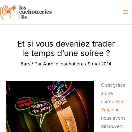
Aller
au
contenu
Et si vous deveniez trader
le temps d’une soirée ?
Bars
/ Par
Aurélie, cachotière
/
9 mai 2014
C’est grâce
à une
soirée
Elite
Yelp
que
nous avons
découvert