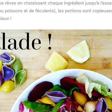
 rêves en choisissant chaque ingrédient jusqu’à l’assai
ou poissons et de féculents), les portions sont copieuses
ieux !