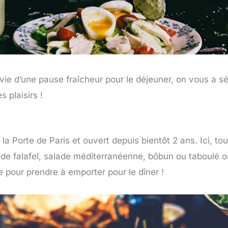
 envie d’une pause fraîcheur pour le déjeuner, on vous a 
s plaisirs !
 Porte de Paris et ouvert depuis bientôt 2 ans. Ici, tou
ade falafel, salade méditerranéenne, bôbun ou taboulé o
e pour prendre à emporter pour le dîner !