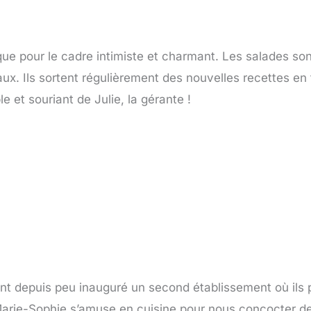
 que pour le cadre intimiste et charmant. Les salades s
aux. Ils sortent régulièrement des nouvelles recettes en 
e et souriant de Julie, la gérante !
ont depuis peu inauguré un second établissement où ils
 et Marie-Sophie s’amuse en cuisine pour nous concocter 