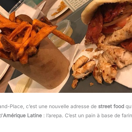
and-Place, c’est une nouvelle adresse de
street food
qu
d’
Amérique Latine
: l’arepa. C’est un pain à base de far