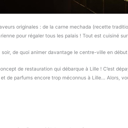
saveurs originales : de la carne mechada (recette tradit
rienne pour régaler tous les palais ! Tout est cuisiné sur
 soir, de quoi animer davantage le centre-ville en début 
ncept de restauration qui débarque à Lille ! C’est dépay
s et de parfums encore trop méconnus à Lille… Alors, vo