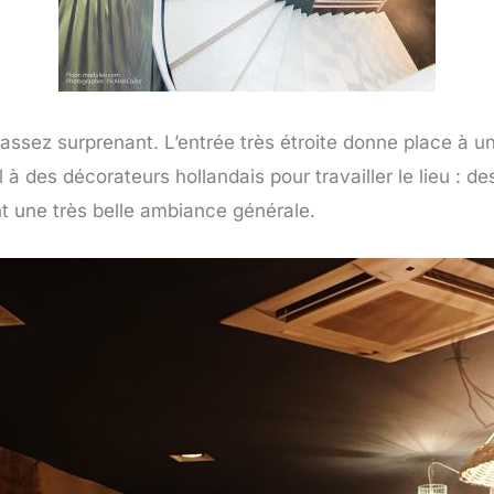
assez surprenant. L’entrée très étroite donne place à une
el à des décorateurs hollandais pour travailler le lieu :
nt une très belle ambiance générale.