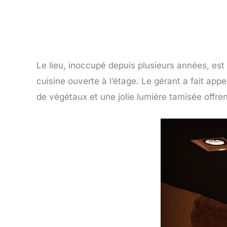
Le lieu, inoccupé depuis plusieurs années, est 
cuisine ouverte à l’étage. Le gérant a fait app
de végétaux et une jolie lumière tamisée offre