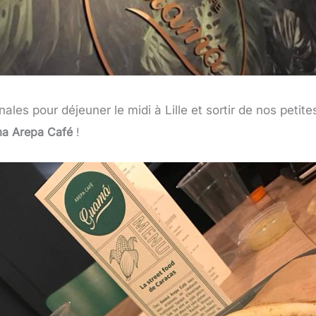
ales pour déjeuner le midi à Lille et sortir de nos peti
a Arepa Café
!