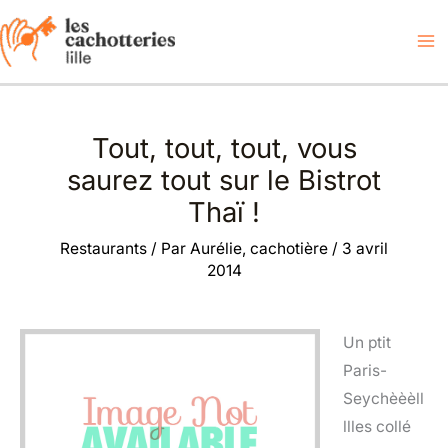
Aller
au
contenu
Tout, tout, tout, vous
saurez tout sur le Bistrot
Thaï !
Restaurants
/ Par
Aurélie, cachotière
/
3 avril
2014
Un ptit
Paris-
Seychèèèll
llles collé